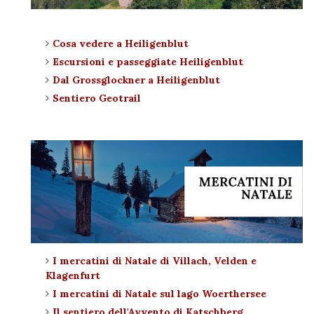
Cosa vedere a Heiligenblut
Escursioni e passeggiate Heiligenblut
Dal Grossglockner a Heiligenblut
Sentiero Geotrail
I mercatini di Natale di Villach, Velden e
Klagenfurt
I mercatini di Natale sul lago Woerthersee
Il sentiero dell'Avvento di Katschberg